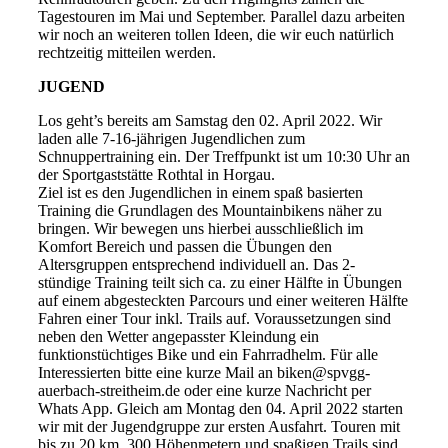
Tagestouren im Mai und September. Parallel dazu arbeiten
wir noch an weiteren tollen Ideen, die wir euch natürlich
rechtzeitig mitteilen werden.
JUGEND
Los geht’s bereits am Samstag den 02. April 2022. Wir
laden alle 7-16-jährigen Jugendlichen zum
Schnuppertraining ein. Der Treffpunkt ist um 10:30 Uhr an
der Sportgaststätte Rothtal in Horgau.
Ziel ist es den Jugendlichen in einem spaß basierten
Training die Grundlagen des Mountainbikens näher zu
bringen. Wir bewegen uns hierbei ausschließlich im
Komfort Bereich und passen die Übungen den
Altersgruppen entsprechend individuell an. Das 2-
stündige Training teilt sich ca. zu einer Hälfte in Übungen
auf einem abgesteckten Parcours und einer weiteren Hälfte
Fahren einer Tour inkl. Trails auf. Voraussetzungen sind
neben den Wetter angepasster Kleindung ein
funktionstüchtiges Bike und ein Fahrradhelm. Für alle
Interessierten bitte eine kurze Mail an biken@spvgg-
auerbach-streitheim.de oder eine kurze Nachricht per
Whats App. Gleich am Montag den 04. April 2022 starten
wir mit der Jugendgruppe zur ersten Ausfahrt. Touren mit
bis zu 20 km, 300 Höhenmetern und spaßigen Trails sind