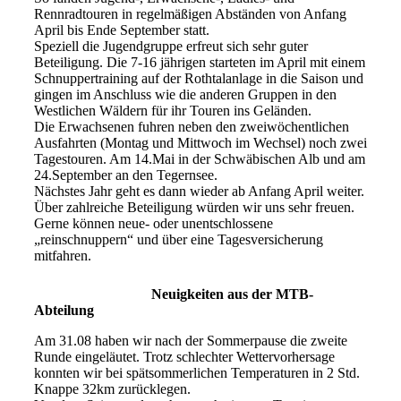
Rennradtouren in regelmäßigen Abständen von Anfang
April bis Ende September statt.
Speziell die Jugendgruppe erfreut sich sehr guter
Beteiligung. Die 7-16 jährigen starteten im April mit einem
Schnuppertraining auf der Rothtalanlage in die Saison und
gingen im Anschluss wie die anderen Gruppen in den
Westlichen Wäldern für ihr Touren ins Geländen.
Die Erwachsenen fuhren neben den zweiwöchentlichen
Ausfahrten (Montag und Mittwoch im Wechsel) noch zwei
Tagestouren. Am 14.Mai in der Schwäbischen Alb und am
24.September an den Tegernsee.
Nächstes Jahr geht es dann wieder ab Anfang April weiter.
Über zahlreiche Beteiligung würden wir uns sehr freuen.
Gerne können neue- oder unentschlossene
„reinschnuppern“ und über eine Tagesversicherung
mitfahren.
Neuigkeiten aus der MTB-
Abteilung
Am 31.08 haben wir nach der Sommerpause die zweite
Runde eingeläutet. Trotz schlechter Wettervorhersage
konnten wir bei spätsommerlichen Temperaturen in 2 Std.
Knappe 32km zurücklegen.