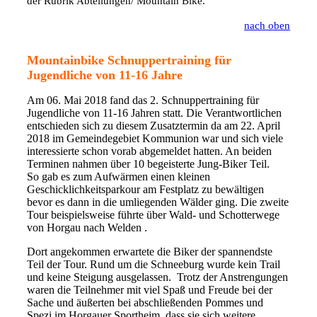
der Rubrik Abteilungen/ Mountain Bike.
nach oben
Mountainbike Schnuppertraining für
Jugendliche von 11-16 Jahre
Am 06. Mai 2018 fand das 2. Schnuppertraining für
Jugendliche von 11-16 Jahren statt. Die Verantwortlichen
entschieden sich zu diesem Zusatztermin da am 22. April
2018 im Gemeindegebiet Kommunion war und sich viele
interessierte schon vorab abgemeldet hatten.
An beiden
Terminen nahmen über 10 begeisterte Jung-Biker Teil.
So gab es zum Aufwärmen einen kleinen
Geschicklichkeitsparkour am Festplatz zu bewältigen
bevor es dann in die umliegenden Wälder ging. Die zweite
Tour beispielsweise führte über Wald- und Schotterwege
von Horgau nach Welden .
Dort angekommen erwartete die Biker der spannendste
Teil der Tour. Rund um die Schneeburg wurde kein Trail
und keine Steigung ausgelassen.
Trotz der Anstrengungen
waren die Teilnehmer mit viel Spaß und Freude bei der
Sache und äußerten bei abschließenden Pommes und
Spezi im Horgauer Sportheim, dass sie sich weitere