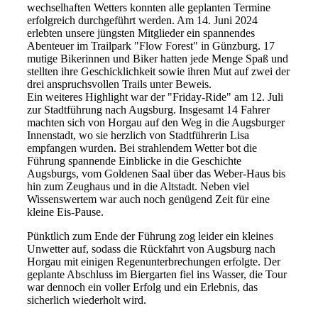
wechselhaften Wetters konnten alle geplanten Termine
erfolgreich durchgeführt werden. Am 14. Juni 2024
erlebten unsere jüngsten Mitglieder ein spannendes
Abenteuer im Trailpark "Flow Forest" in Günzburg. 17
mutige Bikerinnen und Biker hatten jede Menge Spaß und
stellten ihre Geschicklichkeit sowie ihren Mut auf zwei der
drei anspruchsvollen Trails unter Beweis.
Ein weiteres Highlight war der "Friday-Ride" am 12. Juli
zur Stadtführung nach Augsburg. Insgesamt 14 Fahrer
machten sich von Horgau auf den Weg in die Augsburger
Innenstadt, wo sie herzlich von Stadtführerin Lisa
empfangen wurden. Bei strahlendem Wetter bot die
Führung spannende Einblicke in die Geschichte
Augsburgs, vom Goldenen Saal über das Weber-Haus bis
hin zum Zeughaus und in die Altstadt. Neben viel
Wissenswertem war auch noch genügend Zeit für eine
kleine Eis-Pause.
Pünktlich zum Ende der Führung zog leider ein kleines
Unwetter auf, sodass die Rückfahrt von Augsburg nach
Horgau mit einigen Regenunterbrechungen erfolgte. Der
geplante Abschluss im Biergarten fiel ins Wasser, die Tour
war dennoch ein voller Erfolg und ein Erlebnis, das
sicherlich wiederholt wird.