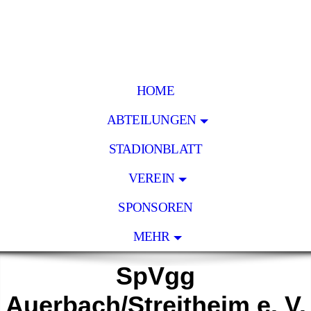
HOME
ABTEILUNGEN
STADIONBLATT
VEREIN
SPONSOREN
MEHR
SpVgg
Auerbach/Streitheim e. V.