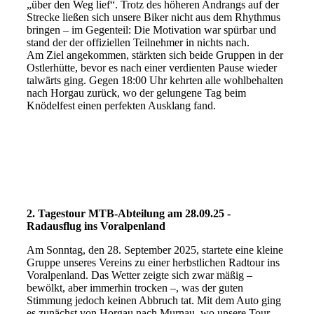
„über den Weg lief“. Trotz des höheren Andrangs auf der
Strecke ließen sich unsere Biker nicht aus dem Rhythmus
bringen – im Gegenteil: Die Motivation war spürbar und
stand der der offiziellen Teilnehmer in nichts nach.
Am Ziel angekommen, stärkten sich beide Gruppen in der
Ostlerhütte, bevor es nach einer verdienten Pause wieder
talwärts ging. Gegen 18:00 Uhr kehrten alle wohlbehalten
nach Horgau zurück, wo der gelungene Tag beim
Knödelfest einen perfekten Ausklang fand.
2. Tagestour MTB-Abteilung am 28.09.25 -
Radausflug ins Voralpenland
Am Sonntag, den 28. September 2025, startete eine kleine
Gruppe unseres Vereins zu einer herbstlichen Radtour ins
Voralpenland. Das Wetter zeigte sich zwar mäßig –
bewölkt, aber immerhin trocken –, was der guten
Stimmung jedoch keinen Abbruch tat. Mit dem Auto ging
es zunächst von Horgau nach Murnau, wo unsere Tour