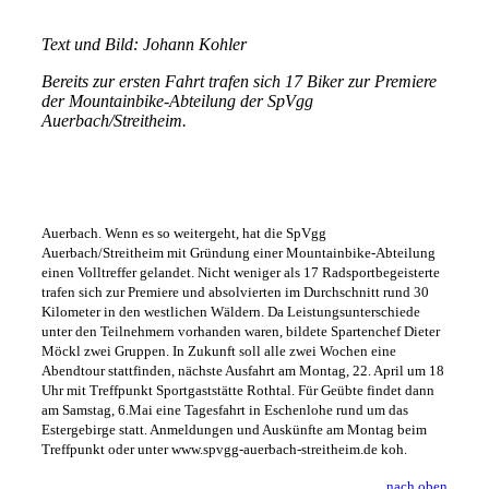
Text und Bild: Johann Kohler
Bereits zur ersten Fahrt trafen sich 17 Biker zur Premiere
der Mountainbike-Abteilung der SpVgg
Auerbach/Streitheim.
Auerbach. Wenn es so weitergeht, hat die SpVgg
Auerbach/Streitheim mit Gründung einer Mountainbike-Abteilung
einen Volltreffer gelandet. Nicht weniger als 17 Radsportbegeisterte
trafen sich zur Premiere und absolvierten im Durchschnitt rund 30
Kilometer in den westlichen Wäldern. Da Leistungsunterschiede
unter den Teilnehmern vorhanden waren, bildete Spartenchef Dieter
Möckl zwei Gruppen. In Zukunft soll alle zwei Wochen eine
Abendtour stattfinden, nächste Ausfahrt am Montag, 22. April um 18
Uhr mit Treffpunkt Sportgaststätte Rothtal. Für Geübte findet dann
am Samstag, 6.Mai eine Tagesfahrt in Eschenlohe rund um das
Estergebirge statt. Anmeldungen und Auskünfte am Montag beim
Treffpunkt oder unter www.spvgg-auerbach-streitheim.de koh.
nach oben