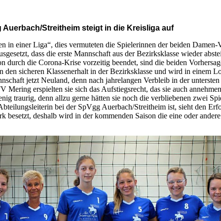
uerbach/Streitheim steigt in die Kreisliga auf
en in einer Liga“, dies vermuteten die Spielerinnen der beiden Damen
usgesetzt, dass die erste Mannschaft aus der Bezirksklasse wieder abste
on durch die Corona-Krise vorzeitig beendet, sind die beiden Vorhersag
son den sicheren Klassenerhalt in der Bezirksklasse und wird in einem
nschaft jetzt Neuland, denn nach jahrelangen Verbleib in der untersten 
TV Mering erspielten sie sich das Aufstiegsrecht, das sie auch annehm
enig traurig, denn allzu gerne hätten sie noch die verbliebenen zwei Sp
h Abteilungsleiterin bei der SpVgg Auerbach/Streitheim ist, sieht den E
tark besetzt, deshalb wird in der kommenden Saison die eine oder ande