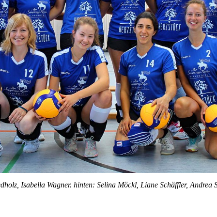
dholz, Isabella Wagner. hinten: Selina Möckl, Liane Schäffler, Andrea Sc