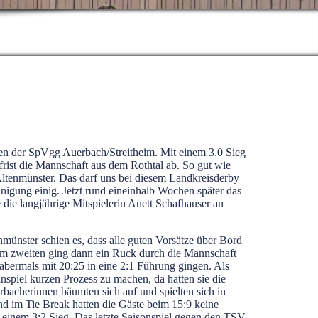
men der SpVgg Auerbach/Streitheim. Mit einem 3.0 Sieg
rist die Mannschaft aus dem Rothtal ab. So gut wie
Altenmünster. Das darf uns bei diesem Landkreisderby
einigung einig. Jetzt rund eineinhalb Wochen später das
 die langjährige Mitspielerin Anett Schafhauser an
münster schien es, dass alle guten Vorsätze über Bord
. Im zweiten ging dann ein Ruck durch die Mannschaft
 abermals mit 20:25 in eine 2:1 Führung gingen. Als
inspiel kurzen Prozess zu machen, da hatten sie die
acherinnen bäumten sich auf und spielten sich in
d im Tie Break hatten die Gäste beim 15:9 keine
einem 3:2 Sieg. Das letzte Saisonspiel gegen den TSV