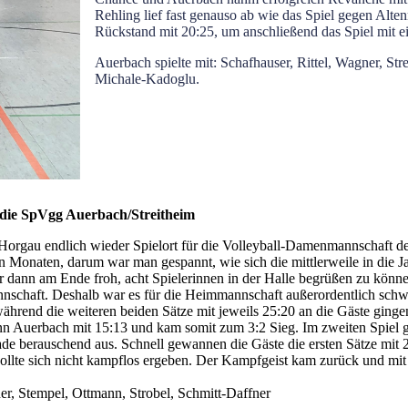
Rehling lief fast genauso ab wie das Spiel gegen Alte
Rückstand mit 20:25, um anschließend das Spiel mit 
Auerbach spielte mit: Schafhauser, Rittel, Wagner, St
Michale-Kadoglu.
r die SpVgg Auerbach/Streitheim
 Horgau endlich wieder Spielort für die Volleyball-Damenmannschaft d
n Monaten, darum war man gespannt, wie sich die mittlerweile in die
ann am Ende froh, acht Spielerinnen in der Halle begrüßen zu können.
nschaft. Deshalb war es für die Heimmannschaft außerordentlich schwer
während die weiteren beiden Sätze mit jeweils 25:20 an die Gäste ging
nn Auerbach mit 15:13 und kam somit zum 3:2 Sieg. Im zweiten Spiel g
ade berauschend aus. Schnell gewannen die Gäste die ersten Sätze mit
lte sich nicht kampflos ergeben. Der Kampfgeist kam zurück und mit
ner, Stempel, Ottmann, Strobel, Schmitt-Daffner