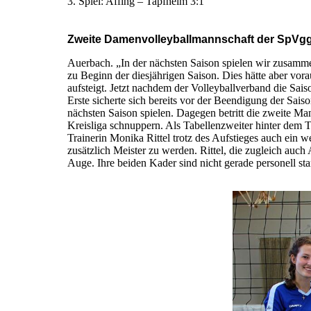
3. Spiel: Affing – Tapfheim 3:1
Zweite Damenvolleyballmannschaft der SpVgg A
Auerbach. „In der nächsten Saison spielen wir zusamm
zu Beginn der diesjährigen Saison. Dies hätte aber vora
aufsteigt. Jetzt nachdem der Volleyballverband die Sais
Erste sicherte sich bereits vor der Beendigung der Sai
nächsten Saison spielen. Dagegen betritt die zweite Man
Kreisliga schnuppern. Als Tabellenzweiter hinter dem 
Trainerin Monika Rittel trotz des Aufstieges auch ein w
zusätzlich Meister zu werden. Rittel, die zugleich auc
Auge. Ihre beiden Kader sind nicht gerade personell s