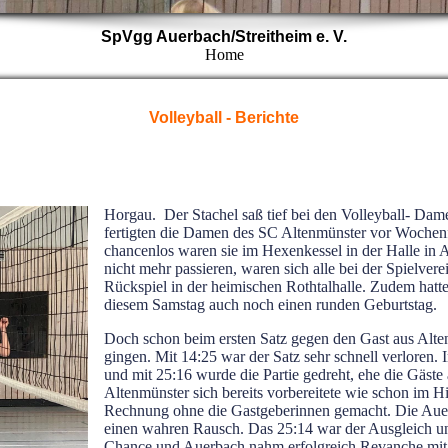
SpVgg Auerbach/Streitheim e. V.
Home
Volleyball - Berichte
Horgau. Der Stachel saß tief bei den Volleyball- Da
fertigten die Damen des SC Altenmünster vor Wochenf
chancenlos waren sie im Hexenkessel in der Halle in 
nicht mehr passieren, waren sich alle bei der Spielver
Rückspiel in der heimischen Rothtalhalle. Zudem hatte
diesem Samstag auch noch einen runden Geburtstag.
Doch schon beim ersten Satz gegen den Gast aus Alten
gingen. Mit 14:25 war der Satz sehr schnell verloren
und mit 25:16 wurde die Partie gedreht, ehe die Gäste
Altenmünster sich bereits vorbereitete wie schon im H
Rechnung ohne die Gastgeberinnen gemacht. Die Auerb
einen wahren Rausch. Das 25:14 war der Ausgleich un
Chance und Auerbach nahm erfolgreich Revanche mit 